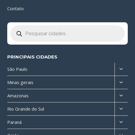
Contato
Pesquisar
produtos
PRINCIPAIS CIDADES
Altern
São Paulo
menu
Altern
Minas gerais
filho
menu
Altern
Amazonas
filho
menu
Altern
Rio Grande do Sul
filho
menu
Altern
Paraná
filho
menu
Altern