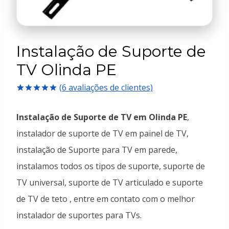
Instalação de Suporte de
TV Olinda PE
(
6
avaliações de clientes)
Avaliado
6
como
5.00
Instalação de Suporte de TV em Olinda PE
,
de 5, com
baseado em
instalador de suporte de TV em painel de TV,
avaliações
de clientes
instalação de Suporte para TV em parede,
instalamos todos os tipos de suporte, suporte de
TV universal, suporte de TV articulado e suporte
de TV de teto , entre em contato com o melhor
instalador de suportes para TVs.