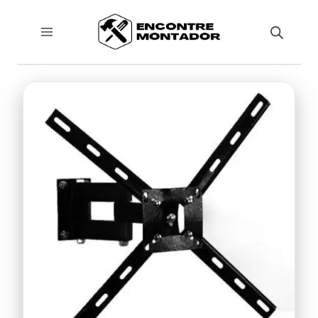
Pular
para
o
Conteúdo