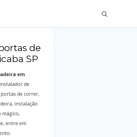
portas de
icaba SP
madeira em
 instalador de
 portas de correr,
eira, instalação
o mágico,
te, entre em
ento.