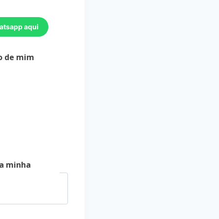
atsapp aqui
o de mim
a minha