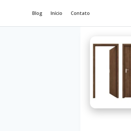
Pular
Blog
Início
Contato
para
o
Conteúdo