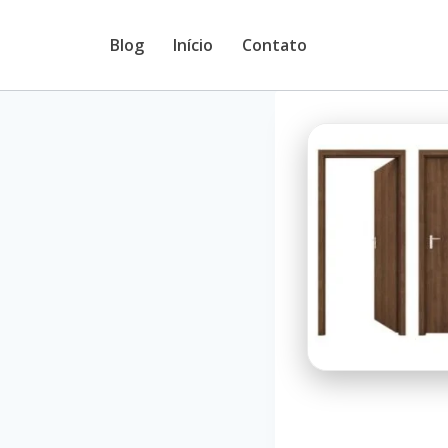
Pular
Blog
Início
Contato
para
o
Conteúdo