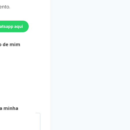
ento.
atsapp aqui
o de mim
a minha