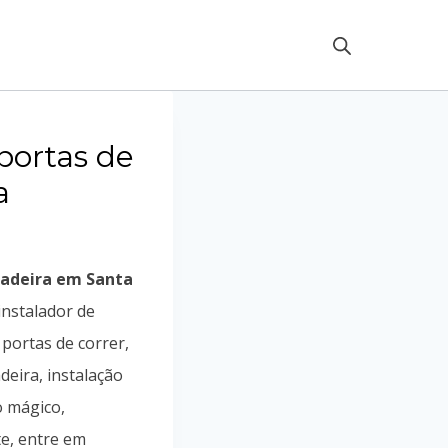
portas de
a
madeira em Santa
 instalador de
 portas de correr,
eira, instalação
o mágico,
te, entre em