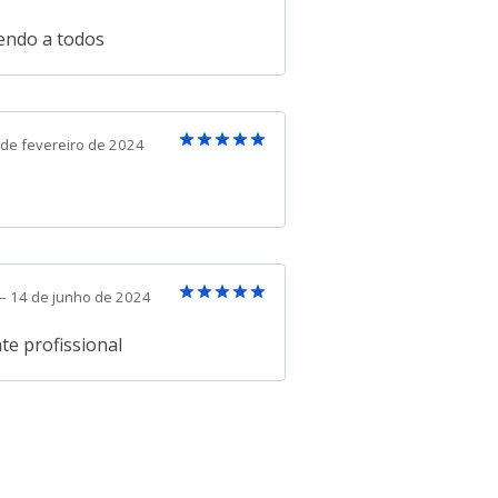
Avaliação
5
de 5
ndo a todos
 de fevereiro de 2024
Avaliação
5
de 5
–
14 de junho de 2024
Avaliação
5
de 5
te profissional