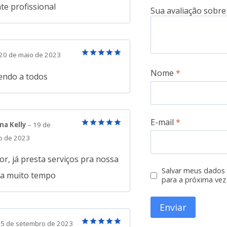
de 5
te profissional
20 de maio de 2023
Avaliação
5
Nome
*
de 5
ndo a todos
E-mail
*
na Kelly
–
19 de
Avaliação
5
o de 2023
de 5
r, já presta serviços pra nossa
Salvar meus dados
a a muito tempo
para a próxima vez
5 de setembro de 2023