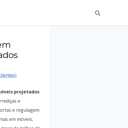
em
ados
lientes)
óveis projetados
rrediças e
portas e regulagem
rmas em móveis,