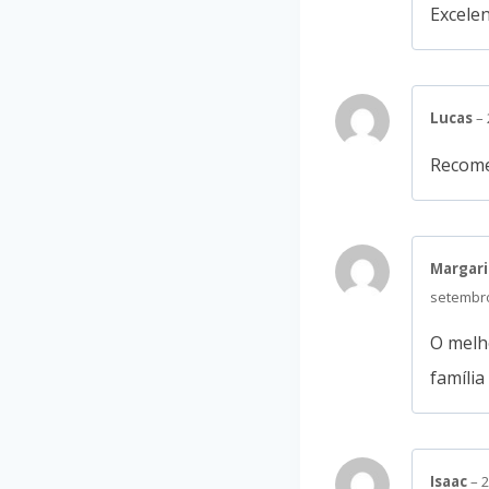
Excelen
Lucas
–
Recome
Margari
setembr
O melho
famíli
Isaac
–
2