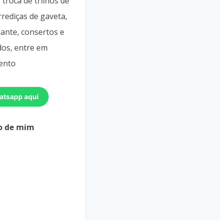
troca de trilhos de
rrediças de gaveta,
lante, consertos e
dos,
entre em
mento
atsapp aqui
o de mim