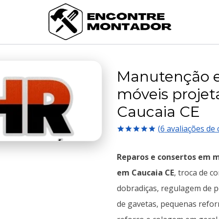
Manutenção 
móveis projet
Caucaia CE
(
6
avaliações de c
Avaliado
6
como
5.00
Reparos e consertos em m
de 5, com
baseado em
em Caucaia CE
, troca de co
avaliações
de clientes
dobradiças, regulagem de 
de gavetas, pequenas refo