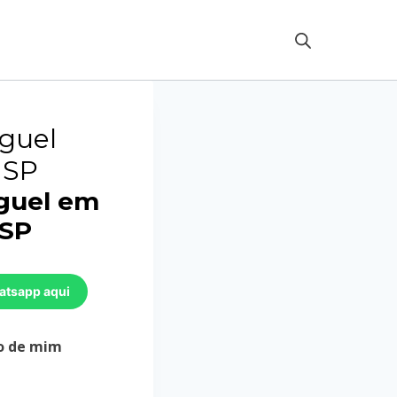
guel
 SP
guel em
 SP
atsapp aqui
o de mim