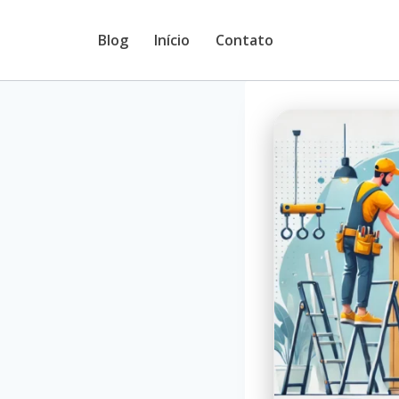
Pular
Blog
Início
Contato
para
o
Conteúdo