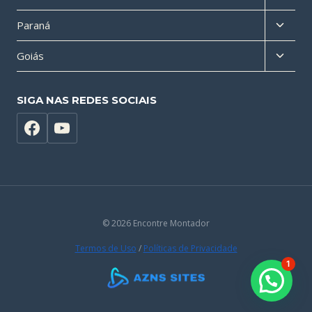
menu
Altern
Paraná
filho
menu
Altern
Goiás
filho
menu
filho
SIGA NAS REDES SOCIAIS
© 2026 Encontre Montador
Termos de Uso
/
Políticas de Privacidade
1