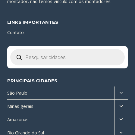
montador, não temos vínculo com os montadores.
LINKS IMPORTANTES
Contato
Pesquisar
produtos
PRINCIPAIS CIDADES
Altern
São Paulo
menu
Altern
Minas gerais
filho
menu
Altern
Amazonas
filho
menu
Altern
Rio Grande do Sul
filho