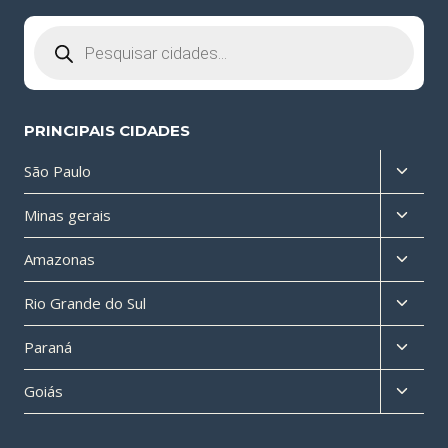
Pesquisar
produtos
PRINCIPAIS CIDADES
Altern
São Paulo
menu
Altern
Minas gerais
filho
menu
Altern
Amazonas
filho
menu
Altern
Rio Grande do Sul
filho
menu
Altern
Paraná
filho
menu
Altern
Goiás
filho
menu
filho