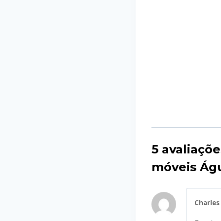
5 avaliaçõ
móveis Ág
Charles