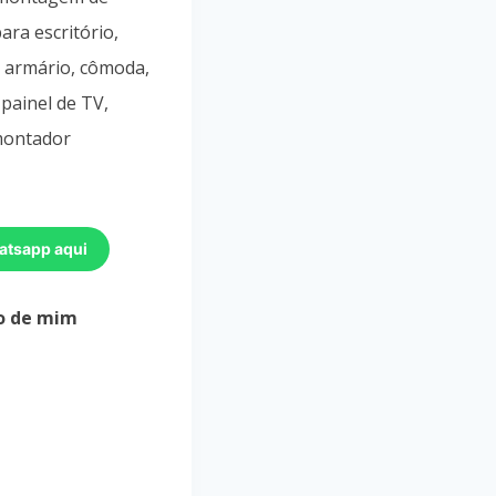
ara escritório,
 armário, cômoda,
 painel de TV,
 montador
atsapp aqui
o de mim