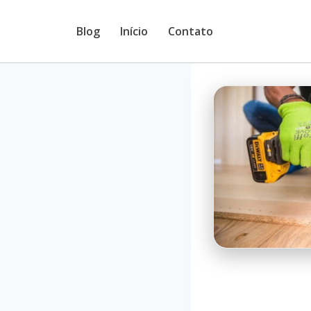
Pular
Blog
Início
Contato
para
o
Conteúdo