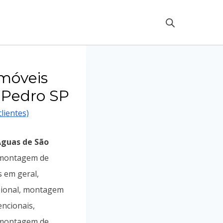
móveis
 Pedro SP
lientes)
guas de São
 montagem de
s em geral,
sional, montagem
ncionais,
, montagem de