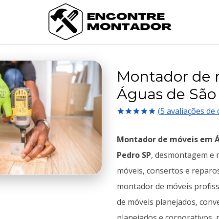
Montador de 
Águas de São
(
5
avaliações de c
Avaliado
5
como
5.00
Montador de móveis em Á
de 5, com
baseado em
Pedro SP
, desmontagem e
avaliações
de clientes
móveis, consertos e reparo
montador de móveis profis
de móveis planejados, conve
planejados e corporativos