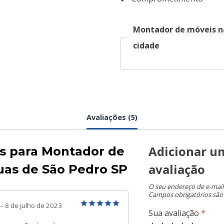
Montador de móveis n
cidade
Avaliações (5)
Adicionar u
es para
Montador de
avaliação
uas de São Pedro SP
O seu endereço de e-mail
Campos obrigatórios sã
–
8 de julho de 2023
Sua avaliação
*
Avaliação
5
de 5