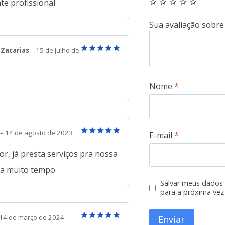
te profissional
 Zacarias
–
15 de julho de
Avaliação
5
de 5
Nome
*
–
14 de agosto de 2023
E-mail
*
Avaliação
5
de 5
r, já presta serviços pra nossa
a a muito tempo
Salvar meus dados
para a próxima vez
14 de março de 2024