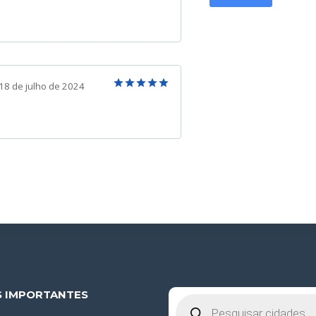
Avaliação
5
de 5
18 de julho de 2024
Avaliação
5
de 5
S IMPORTANTES
Pesquisar
produtos