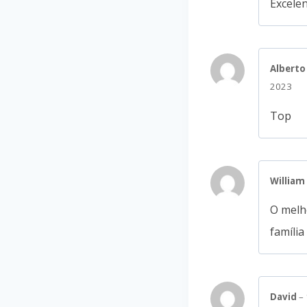
Excelen
Alberto
2023
Top
William
O melho
famíli
David
–