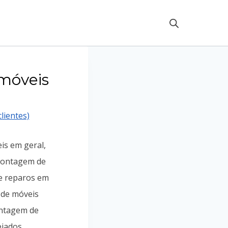
móveis
lientes)
is em geral,
ontagem de
e reparos em
 de móveis
ontagem de
jados,