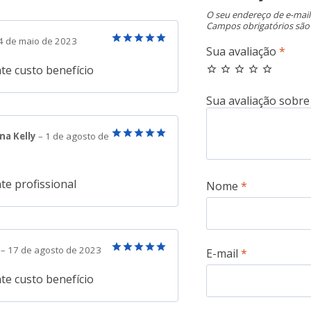
O seu endereço de e-mail
Campos obrigatórios sã
4 de maio de 2023
Sua avaliação
*
Avaliação
5
de 5
te custo benefício
na Kelly
–
1 de agosto de
Avaliação
5
de 5
te profissional
Nome
*
n
–
17 de agosto de 2023
E-mail
*
Avaliação
5
de 5
te custo benefício