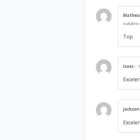
Matheu
outubro
Top
Isaac
–
1
Excelen
Jackso
Excelen