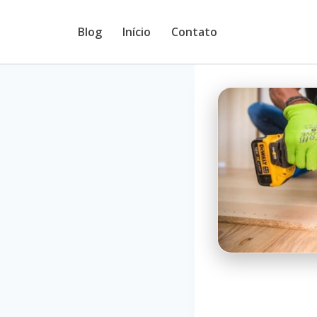
Pular
Blog
Início
Contato
para
o
Conteúdo