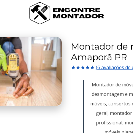
Montador de 
Amaporã PR
(
6
avaliações de c
Avaliado
6
como
5.00
Montador de móve
de 5, com
baseado em
desmontagem e m
avaliações
de clientes
móveis, consertos 
geral, montador
profissional, m
móveis plane