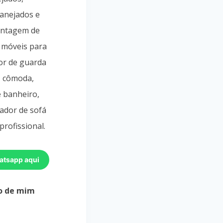
lanejados e
ontagem de
 móveis para
or de guarda
, cômoda,
e banheiro,
ador de sofá
profissional.
atsapp aqui
o de mim