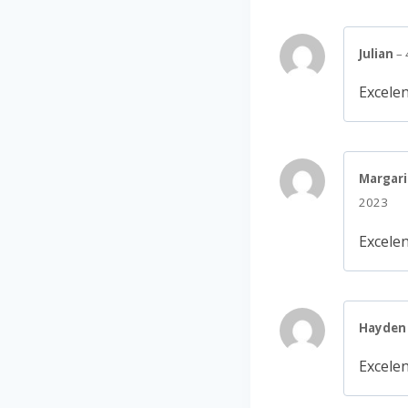
Julian
–
Excelen
Margari
2023
Excelen
Hayde
Excelen