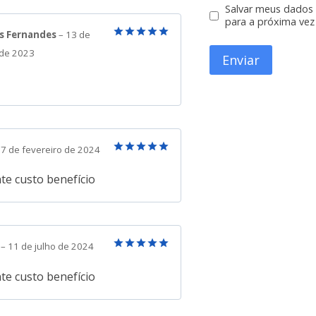
Salvar meus dados
para a próxima vez
s Fernandes
–
13 de
Avaliação
5
 de 2023
de 5
7 de fevereiro de 2024
Avaliação
5
de 5
te custo benefício
n
–
11 de julho de 2024
Avaliação
5
de 5
te custo benefício