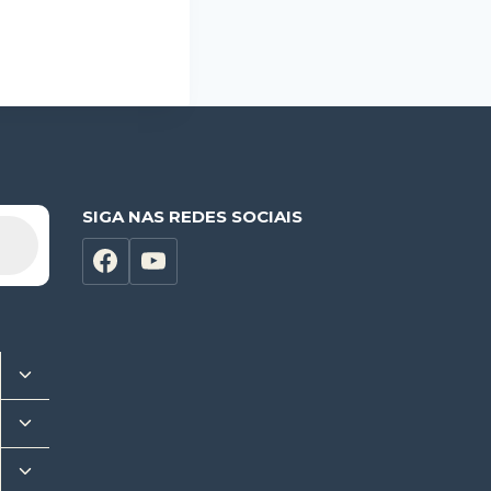
SIGA NAS REDES SOCIAIS
Alternar
menu
Alternar
filho
menu
Alternar
filho