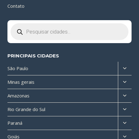
Contato
Pesquisar
produtos
PRINCIPAIS CIDADES
Altern
São Paulo
menu
Altern
Minas gerais
filho
menu
Altern
Amazonas
filho
menu
Altern
Rio Grande do Sul
filho
menu
Altern
Paraná
filho
menu
Altern
Goiás
filho