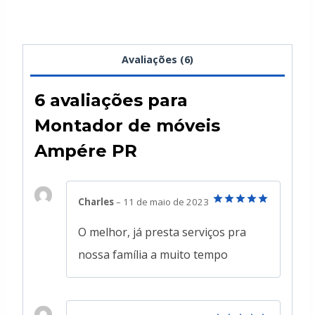
Avaliações (6)
6 avaliações para
Montador de móveis
Ampére PR
Charles
–
11 de maio de 2023
Avaliação
5
de 5
O melhor, já presta serviços pra
nossa família a muito tempo