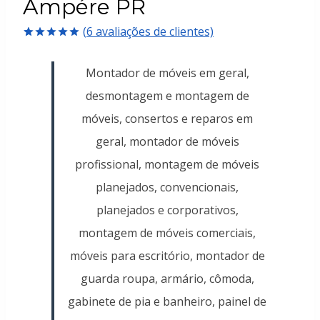
Ampére PR
(
6
avaliações de clientes)
Avaliado
6
como
5.00
Montador de móveis em geral,
de 5, com
baseado em
desmontagem e montagem de
avaliações
de clientes
móveis, consertos e reparos em
geral, montador de móveis
profissional, montagem de móveis
planejados, convencionais,
planejados e corporativos,
montagem de móveis comerciais,
móveis para escritório, montador de
guarda roupa, armário, cômoda,
gabinete de pia e banheiro, painel de