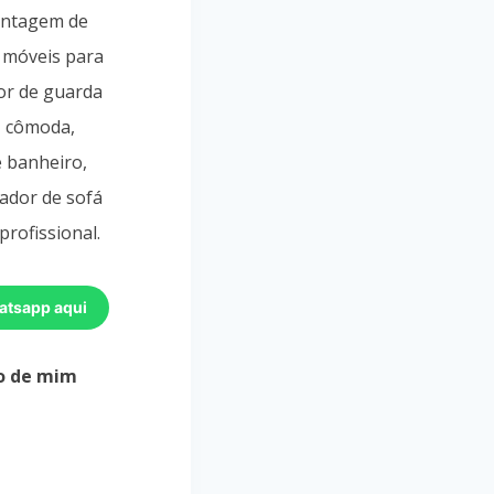
ontagem de
 móveis para
or de guarda
, cômoda,
e banheiro,
ador de sofá
profissional.
atsapp aqui
o de mim