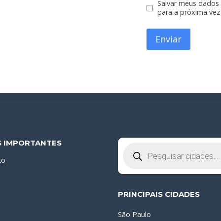
Salvar meus dados
para a próxima vez
S IMPORTANTES
Pesquisar
produtos
to
PRINCIPAIS CIDADES
São Paulo