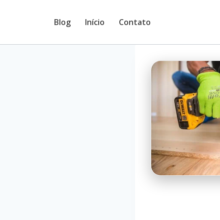
Pular
Blog
Início
Contato
para
o
Conteúdo