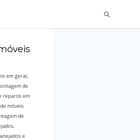
móveis
is em geral,
ontagem de
e reparos em
 de móveis
ontagem de
jados,
lanejados e