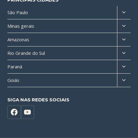
Altern
São Paulo
menu
Altern
Minas gerais
filho
menu
Altern
Amazonas
filho
menu
Altern
Rio Grande do Sul
filho
menu
Altern
Paraná
filho
menu
Altern
Goiás
filho
menu
filho
SIGA NAS REDES SOCIAIS