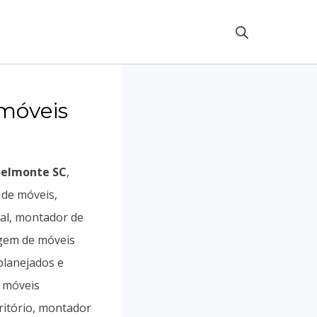
móveis
Belmonte SC
,
de móveis,
al, montador de
agem de móveis
planejados e
 móveis
ritório, montador