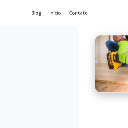
Pular
Blog
Início
Contato
para
o
Conteúdo