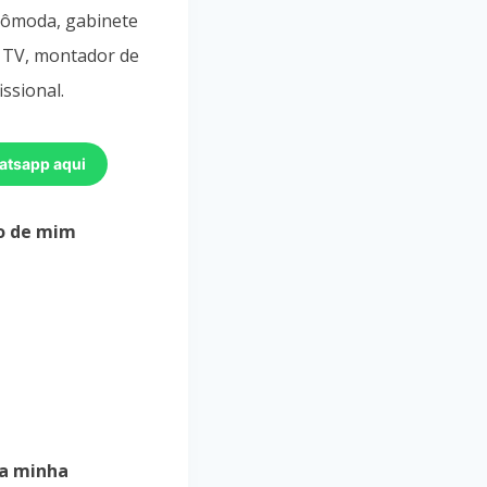
cômoda, gabinete
e TV, montador de
issional.
atsapp aqui
o de mim
a minha