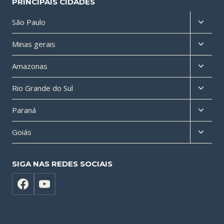
PRINCIPAIS CIDADES
Altern
São Paulo
menu
Altern
Minas gerais
filho
menu
Altern
Amazonas
filho
menu
Altern
Rio Grande do Sul
filho
menu
Altern
Paraná
filho
menu
Altern
Goiás
filho
menu
filho
SIGA NAS REDES SOCIAIS