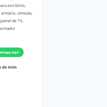
ara escritório,
 armário, cômoda,
 painel de TV,
 montador
atsapp aqui
o de mim