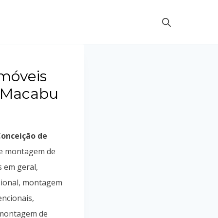
móveis
 Macabu
onceição de
e montagem de
s em geral,
sional, montagem
ncionais,
, montagem de