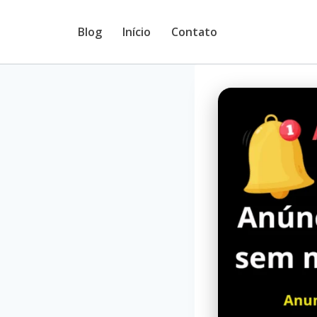
Pular
Blog
Início
Contato
para
o
Conteúdo