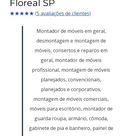
Floreal SP
(
5
avaliações de clientes)
Avaliado
5
como
5.00
Montador de móveis em geral,
de 5, com
baseado em
desmontagem e montagem de
avaliações
de clientes
móveis, consertos e reparos em
geral, montador de móveis
profissional, montagem de móveis
planejados, convencionais,
planejados e corporativos,
montagem de móveis comerciais,
móveis para escritório, montador de
guarda roupa, armário, cômoda,
gabinete de pia e banheiro, painel de