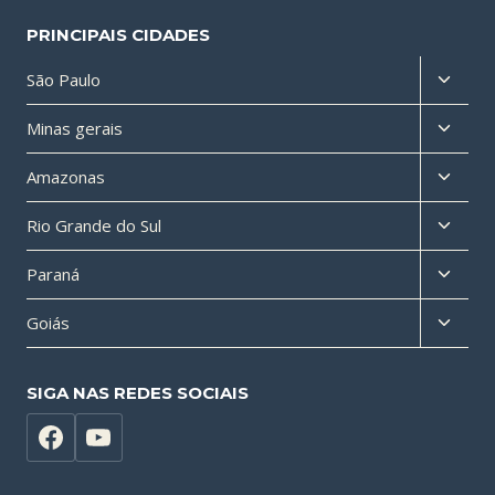
PRINCIPAIS CIDADES
Altern
São Paulo
menu
Altern
Minas gerais
filho
menu
Altern
Amazonas
filho
menu
Altern
Rio Grande do Sul
filho
menu
Altern
Paraná
filho
menu
Altern
Goiás
filho
menu
filho
SIGA NAS REDES SOCIAIS