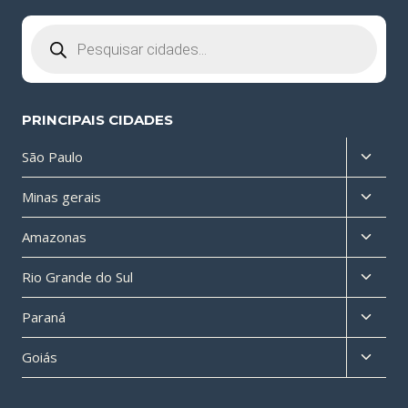
Pesquisar
produtos
PRINCIPAIS CIDADES
Altern
São Paulo
menu
Altern
Minas gerais
filho
menu
Altern
Amazonas
filho
menu
Altern
Rio Grande do Sul
filho
menu
Altern
Paraná
filho
menu
Altern
Goiás
filho
menu
filho