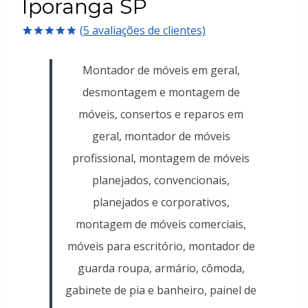
Iporanga SP
(
5
avaliações de clientes)
Avaliado
5
como
5.00
Montador de móveis em geral,
de 5, com
baseado em
desmontagem e montagem de
avaliações
de clientes
móveis, consertos e reparos em
geral, montador de móveis
profissional, montagem de móveis
planejados, convencionais,
planejados e corporativos,
montagem de móveis comerciais,
móveis para escritório, montador de
guarda roupa, armário, cômoda,
gabinete de pia e banheiro, painel de