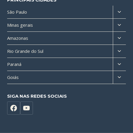
Altern
São Paulo
menu
Altern
Minas gerais
filho
menu
Altern
Amazonas
filho
menu
Altern
Rio Grande do Sul
filho
menu
Altern
Paraná
filho
menu
Altern
Goiás
filho
menu
filho
SIGA NAS REDES SOCIAIS