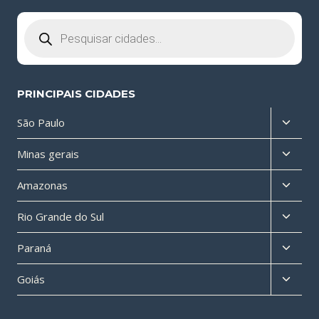
Pesquisar
produtos
PRINCIPAIS CIDADES
Altern
São Paulo
menu
Altern
Minas gerais
filho
menu
Altern
Amazonas
filho
menu
Altern
Rio Grande do Sul
filho
menu
Altern
Paraná
filho
menu
Altern
Goiás
filho
menu
filho