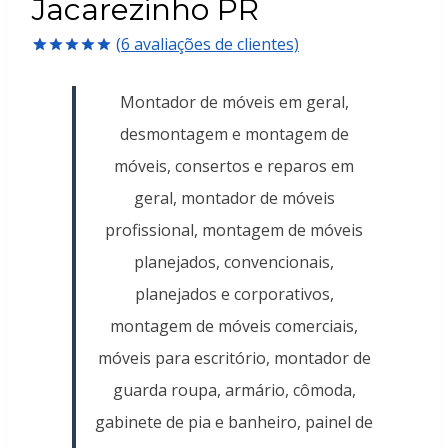
Jacarezinho PR
(
6
avaliações de clientes)
Avaliado
6
como
5.00
Montador de móveis em geral,
de 5, com
baseado em
desmontagem e montagem de
avaliações
de clientes
móveis, consertos e reparos em
geral, montador de móveis
profissional, montagem de móveis
planejados, convencionais,
planejados e corporativos,
montagem de móveis comerciais,
móveis para escritório, montador de
guarda roupa, armário, cômoda,
gabinete de pia e banheiro, painel de