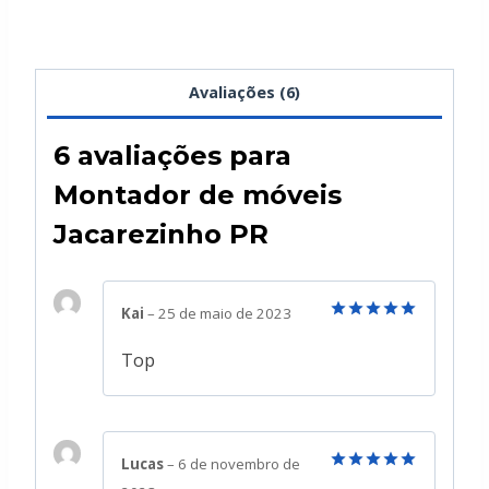
Avaliações (6)
6 avaliações para
Montador de móveis
Jacarezinho PR
Kai
–
25 de maio de 2023
Avaliação
5
de 5
Top
Lucas
–
6 de novembro de
Avaliação
5