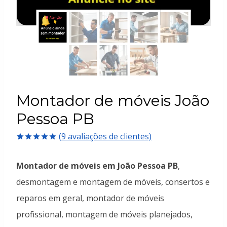
Montador de móveis João
Pessoa PB
(
9
avaliações de clientes)
Avaliado
9
como
5.00
Montador de móveis em João Pessoa PB
,
de 5, com
baseado em
desmontagem e montagem de móveis, consertos e
avaliações
de clientes
reparos em geral, montador de móveis
profissional, montagem de móveis planejados,