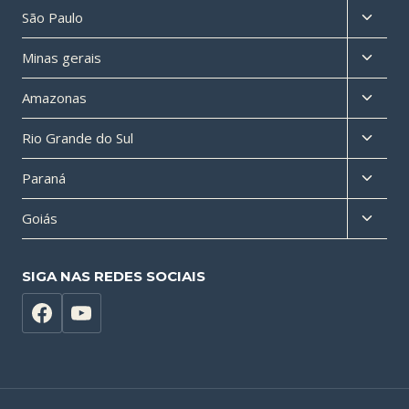
Altern
São Paulo
menu
Altern
Minas gerais
filho
menu
Altern
Amazonas
filho
menu
Altern
Rio Grande do Sul
filho
menu
Altern
Paraná
filho
menu
Altern
Goiás
filho
menu
filho
SIGA NAS REDES SOCIAIS