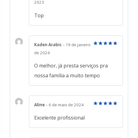
Avaliação
5
2023
de 5
Top
Kaden Arabic
–
19 de janeiro
Avaliação
5
de 2024
de 5
O melhor, já presta serviços pra
nossa família a muito tempo
Aline
–
6 de maio de 2024
Avaliação
5
de 5
Excelente profissional