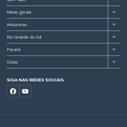
menu
Altern
Minas gerais
filho
menu
Altern
Amazonas
filho
menu
Altern
Rio Grande do Sul
filho
menu
Altern
Paraná
filho
menu
Altern
Goiás
filho
menu
filho
SIGA NAS REDES SOCIAIS