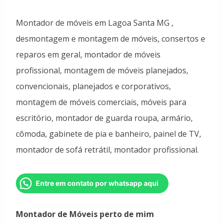
Avaliado
8
como
5.00
Montador de móveis em Lagoa Santa MG ,
de 5, com
baseado em
desmontagem e montagem de móveis, consertos e
avaliações
de clientes
reparos em geral, montador de móveis
profissional, montagem de móveis planejados,
convencionais, planejados e corporativos,
montagem de móveis comerciais, móveis para
escritório, montador de guarda roupa, armário,
cômoda, gabinete de pia e banheiro, painel de TV,
montador de sofá retrátil, montador profissional.
Entre em contato por whatsapp aqui
Montador de Móveis perto de mim