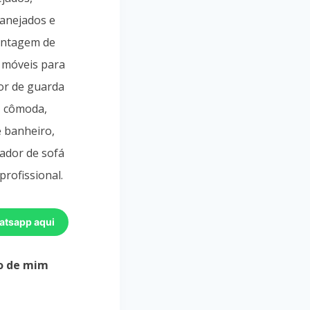
lanejados e
ontagem de
 móveis para
or de guarda
, cômoda,
e banheiro,
ador de sofá
profissional.
atsapp aqui
o de mim