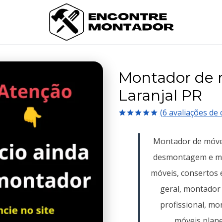
Montador de 
Laranjal PR
(
6
avaliações de c
Avaliado
6
como
5.00
Montador de móve
de 5, com
baseado em
desmontagem e m
avaliações
de clientes
móveis, consertos 
geral, montador
profissional, m
móveis plane