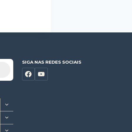
SIGA NAS REDES SOCIAIS
Alternar
menu
Alternar
filho
menu
Alternar
filho