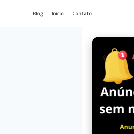
Pular
Blog
Início
Contato
para
o
Conteúdo