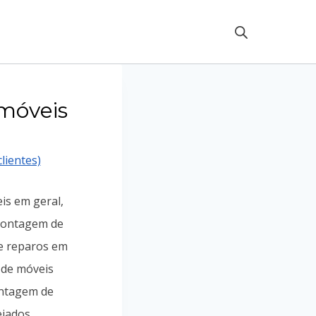
móveis
lientes)
is em geral,
ontagem de
e reparos em
 de móveis
ontagem de
jados,