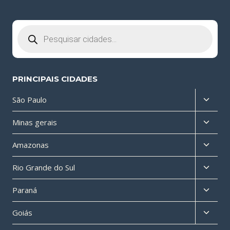
Pesquisar
produtos
PRINCIPAIS CIDADES
Altern
São Paulo
menu
Altern
Minas gerais
filho
menu
Altern
Amazonas
filho
menu
Altern
Rio Grande do Sul
filho
menu
Altern
Paraná
filho
menu
Altern
Goiás
filho
menu