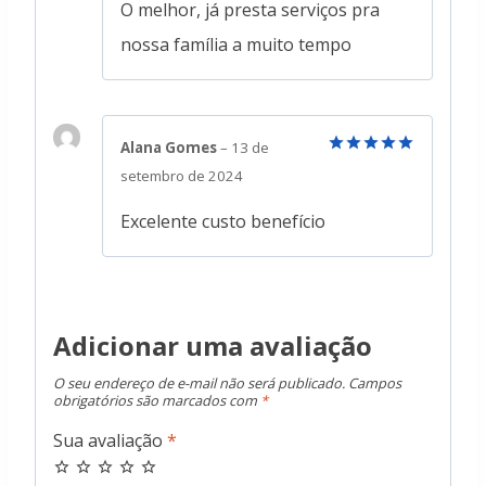
de 5
O melhor, já presta serviços pra
nossa família a muito tempo
Alana Gomes
–
13 de
Avaliação
5
setembro de 2024
de 5
Excelente custo benefício
Adicionar uma avaliação
O seu endereço de e-mail não será publicado.
Campos
obrigatórios são marcados com
*
Sua avaliação
*