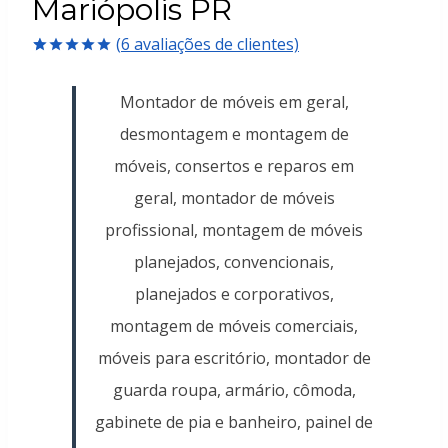
Mariópolis PR
(
6
avaliações de clientes)
Avaliado
6
como
5.00
Montador de móveis em geral,
de 5, com
baseado em
desmontagem e montagem de
avaliações
de clientes
móveis, consertos e reparos em
geral, montador de móveis
profissional, montagem de móveis
planejados, convencionais,
planejados e corporativos,
montagem de móveis comerciais,
móveis para escritório, montador de
guarda roupa, armário, cômoda,
gabinete de pia e banheiro, painel de