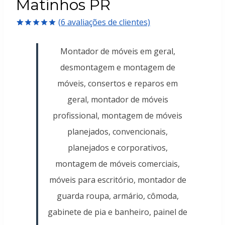
Matinhos PR
(
6
avaliações de clientes)
Avaliado
6
como
5.00
Montador de móveis em geral,
de 5, com
baseado em
desmontagem e montagem de
avaliações
de clientes
móveis, consertos e reparos em
geral, montador de móveis
profissional, montagem de móveis
planejados, convencionais,
planejados e corporativos,
montagem de móveis comerciais,
móveis para escritório, montador de
guarda roupa, armário, cômoda,
gabinete de pia e banheiro, painel de