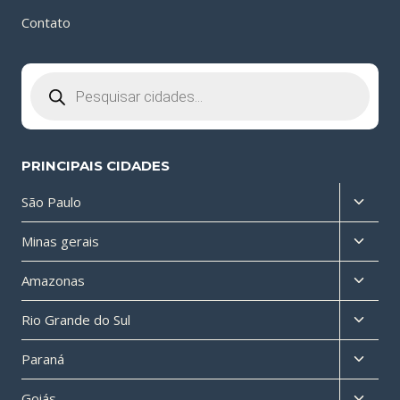
Contato
Pesquisar
produtos
PRINCIPAIS CIDADES
Altern
São Paulo
menu
Altern
Minas gerais
filho
menu
Altern
Amazonas
filho
menu
Altern
Rio Grande do Sul
filho
menu
Altern
Paraná
filho
menu
Altern
Goiás