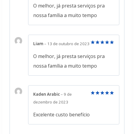
de 5
O melhor, já presta serviços pra
nossa família a muito tempo
Liam
–
13 de outubro de 2023
Avaliação
5
de 5
O melhor, já presta serviços pra
nossa família a muito tempo
Kaden Arabic
–
9 de
Avaliação
5
dezembro de 2023
de 5
Excelente custo benefício