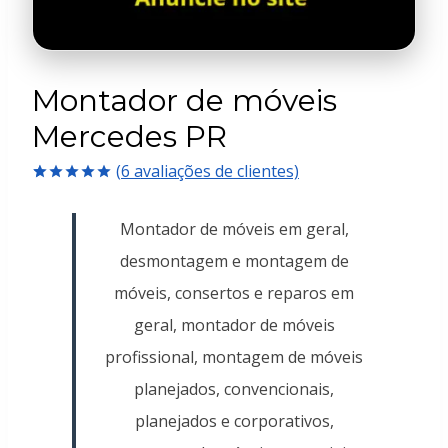
Montador de móveis
Mercedes PR
(
6
avaliações de clientes)
Avaliado
6
como
5.00
Montador de móveis em geral,
de 5, com
baseado em
desmontagem e montagem de
avaliações
de clientes
móveis, consertos e reparos em
geral, montador de móveis
profissional, montagem de móveis
planejados, convencionais,
planejados e corporativos,