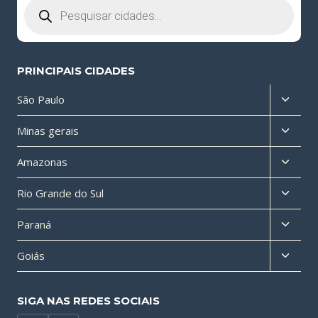
Pesquisar
produtos
PRINCIPAIS CIDADES
Altern
São Paulo
menu
Altern
Minas gerais
filho
menu
Altern
Amazonas
filho
menu
Altern
Rio Grande do Sul
filho
menu
Altern
Paraná
filho
menu
Altern
Goiás
filho
menu
filho
SIGA NAS REDES SOCIAIS