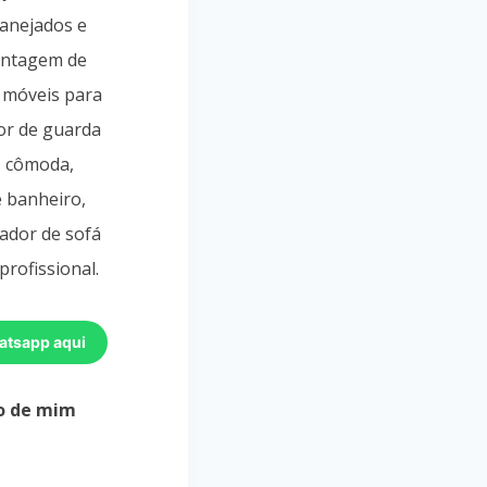
lanejados e
ontagem de
 móveis para
or de guarda
, cômoda,
e banheiro,
ador de sofá
profissional.
atsapp aqui
o de mim