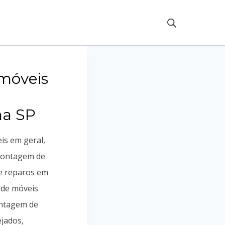
móveis
a SP
is em geral,
ontagem de
e reparos em
 de móveis
ontagem de
jados,