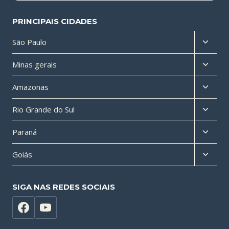
PRINCIPAIS CIDADES
Altern
São Paulo
menu
Altern
Minas gerais
filho
menu
Altern
Amazonas
filho
menu
Altern
Rio Grande do Sul
filho
menu
Altern
Paraná
filho
menu
Altern
Goiás
filho
menu
filho
SIGA NAS REDES SOCIAIS