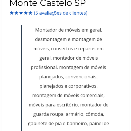
Monte Castelo SP
(
5
avaliações de clientes)
Avaliado
5
como
5.00
Montador de móveis em geral,
de 5, com
baseado em
desmontagem e montagem de
avaliações
de clientes
móveis, consertos e reparos em
geral, montador de móveis
profissional, montagem de móveis
planejados, convencionais,
planejados e corporativos,
montagem de móveis comerciais,
móveis para escritório, montador de
guarda roupa, armário, cômoda,
gabinete de pia e banheiro, painel de