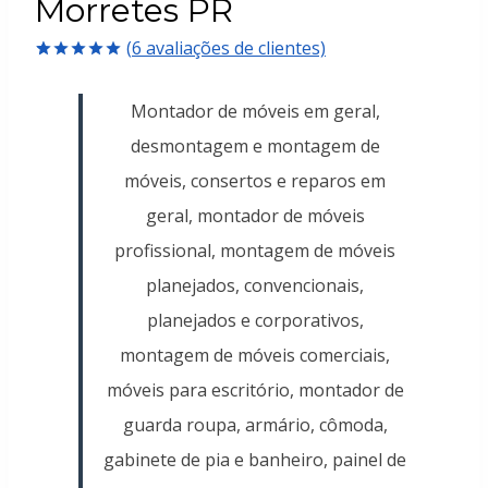
Morretes PR
(
6
avaliações de clientes)
Avaliado
6
como
5.00
Montador de móveis em geral,
de 5, com
baseado em
desmontagem e montagem de
avaliações
de clientes
móveis, consertos e reparos em
geral, montador de móveis
profissional, montagem de móveis
planejados, convencionais,
planejados e corporativos,
montagem de móveis comerciais,
móveis para escritório, montador de
guarda roupa, armário, cômoda,
gabinete de pia e banheiro, painel de