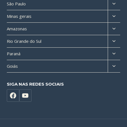
Altern
São Paulo
menu
Altern
Minas gerais
filho
menu
Altern
Amazonas
filho
menu
Altern
Rio Grande do Sul
filho
menu
Altern
Paraná
filho
menu
Altern
Goiás
filho
menu
filho
SIGA NAS REDES SOCIAIS