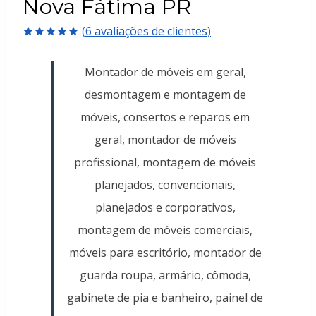
Nova Fátima PR
(
6
avaliações de clientes)
Avaliado
6
como
5.00
Montador de móveis em geral,
de 5, com
baseado em
desmontagem e montagem de
avaliações
de clientes
móveis, consertos e reparos em
geral, montador de móveis
profissional, montagem de móveis
planejados, convencionais,
planejados e corporativos,
montagem de móveis comerciais,
móveis para escritório, montador de
guarda roupa, armário, cômoda,
gabinete de pia e banheiro, painel de