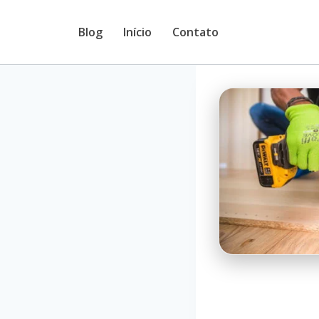
Pular
Blog
Início
Contato
para
o
Conteúdo