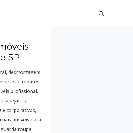
móveis
te SP
ral, desmontagem
nsertos e reparos
eis profissional,
planejados,
s e corporativos,
iais, móveis para
e guarda roupa,