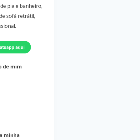
de pia e banheiro,
e sofá retrátil,
sional.
atsapp aqui
o de mim
a minha