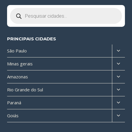
Pesquisar
produtos
PRINCIPAIS CIDADES
Altern
São Paulo
menu
Altern
Minas gerais
filho
menu
Altern
Amazonas
filho
menu
Altern
Rio Grande do Sul
filho
menu
Altern
Paraná
filho
menu
Altern
Goiás
filho
menu
filho