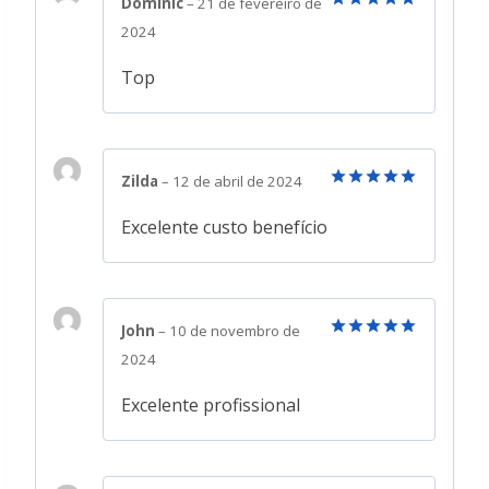
Dominic
–
21 de fevereiro de
Avaliação
5
2024
de 5
Top
Zilda
–
12 de abril de 2024
Avaliação
5
de 5
Excelente custo benefício
John
–
10 de novembro de
Avaliação
5
2024
de 5
Excelente profissional