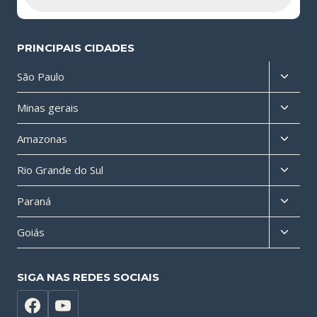
PRINCIPAIS CIDADES
Altern
São Paulo
menu
Altern
Minas gerais
filho
menu
Altern
Amazonas
filho
menu
Altern
Rio Grande do Sul
filho
menu
Altern
Paraná
filho
menu
Altern
Goiás
filho
menu
filho
SIGA NAS REDES SOCIAIS