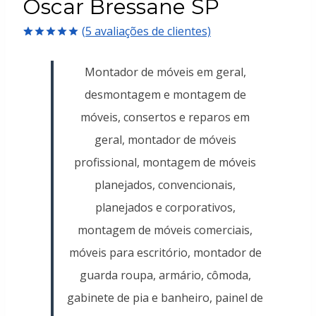
Oscar Bressane SP
(
5
avaliações de clientes)
Avaliado
5
como
5.00
Montador de móveis em geral,
de 5, com
baseado em
desmontagem e montagem de
avaliações
de clientes
móveis, consertos e reparos em
geral, montador de móveis
profissional, montagem de móveis
planejados, convencionais,
planejados e corporativos,
montagem de móveis comerciais,
móveis para escritório, montador de
guarda roupa, armário, cômoda,
gabinete de pia e banheiro, painel de