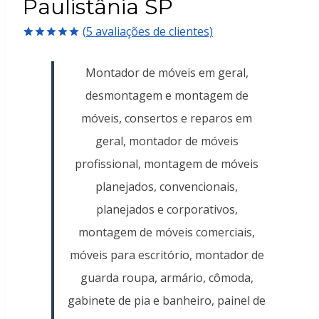
Paulistânia SP
(
5
avaliações de clientes)
Avaliado
5
como
5.00
Montador de móveis em geral,
de 5, com
baseado em
desmontagem e montagem de
avaliações
de clientes
móveis, consertos e reparos em
geral, montador de móveis
profissional, montagem de móveis
planejados, convencionais,
planejados e corporativos,
montagem de móveis comerciais,
móveis para escritório, montador de
guarda roupa, armário, cômoda,
gabinete de pia e banheiro, painel de