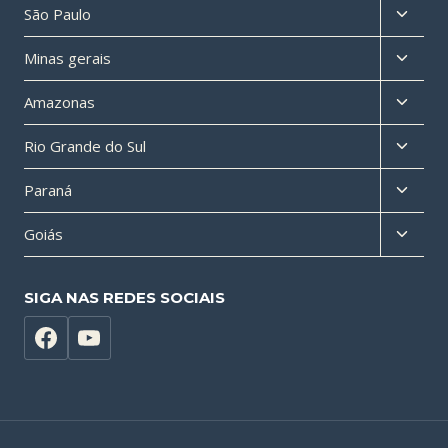
Altern
São Paulo
menu
Altern
Minas gerais
filho
menu
Altern
Amazonas
filho
menu
Altern
Rio Grande do Sul
filho
menu
Altern
Paraná
filho
menu
Altern
Goiás
filho
menu
filho
SIGA NAS REDES SOCIAIS