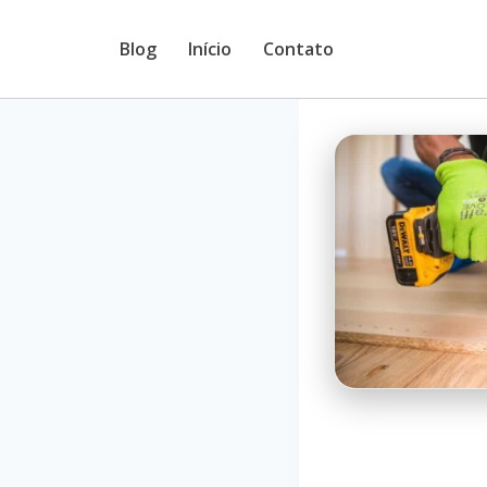
Pular
Blog
Início
Contato
para
o
Conteúdo