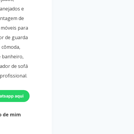
lanejados e
ontagem de
 móveis para
or de guarda
, cômoda,
e banheiro,
ador de sofá
profissional.
atsapp aqui
o de mim