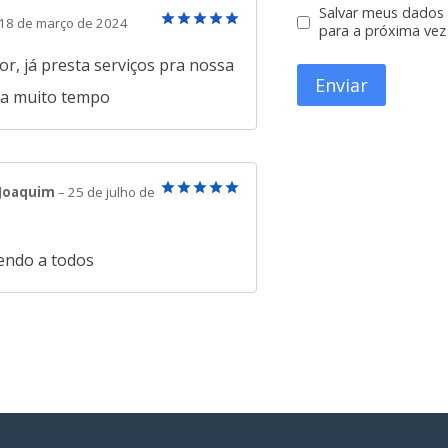
Salvar meus dados
18 de março de 2024
para a próxima vez
Avaliação
5
de 5
r, já presta serviços pra nossa
a a muito tempo
 Joaquim
–
25 de julho de
Avaliação
5
de 5
ndo a todos