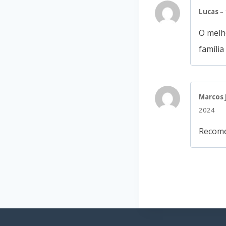
Lucas
–
O melho
famíli
Marcos
2024
Recome