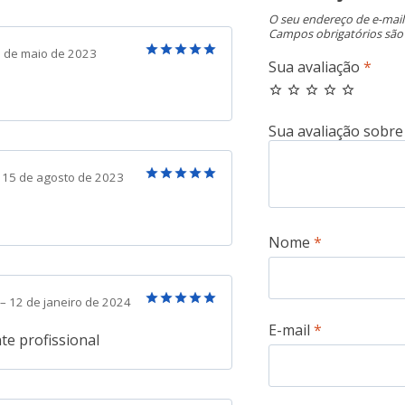
O seu endereço de e-mail
Campos obrigatórios sã
 de maio de 2023
Sua avaliação
*
Avaliação
5
de 5
15 de agosto de 2023
Avaliação
5
de 5
Nome
*
–
12 de janeiro de 2024
Avaliação
5
E-mail
*
de 5
te profissional