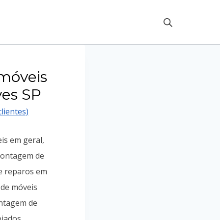
móveis
ves SP
lientes)
is em geral,
ontagem de
e reparos em
 de móveis
ontagem de
jados,