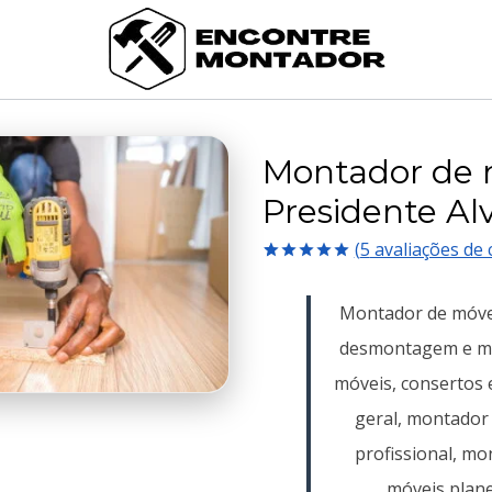
Montador de 
Presidente Al
(
5
avaliações de c
Avaliado
5
como
5.00
Montador de móve
de 5, com
baseado em
desmontagem e m
avaliações
de clientes
móveis, consertos 
geral, montador
profissional, m
móveis plane