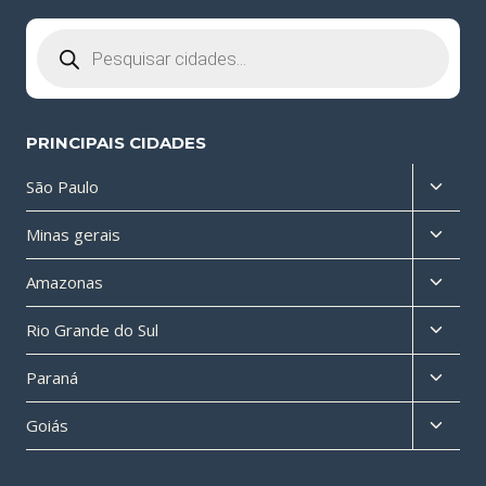
Pesquisar
produtos
PRINCIPAIS CIDADES
Altern
São Paulo
menu
Altern
Minas gerais
filho
menu
Altern
Amazonas
filho
menu
Altern
Rio Grande do Sul
filho
menu
Altern
Paraná
filho
menu
Altern
Goiás
filho
menu
filho