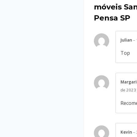
móveis Sa
Pensa SP
Julian
–
Top
Margari
de 2023
Recome
Kevin
–