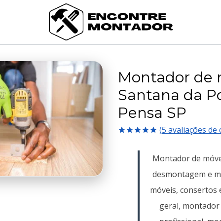
Montador de 
Santana da P
Pensa SP
(
5
avaliações de c
Avaliado
5
como
5.00
Montador de móve
de 5, com
baseado em
desmontagem e m
avaliações
de clientes
móveis, consertos 
geral, montador