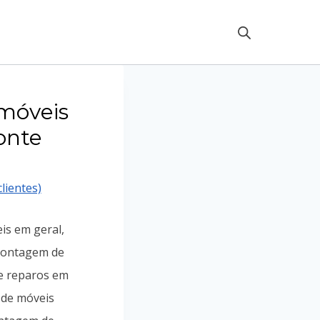
móveis
onte
lientes)
is em geral,
ontagem de
e reparos em
 de móveis