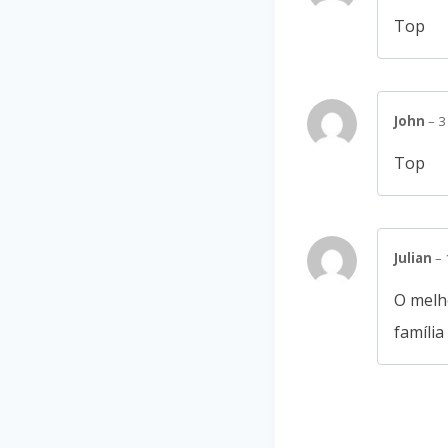
Top
John
–
3
Top
Julian
–
O melho
famíli