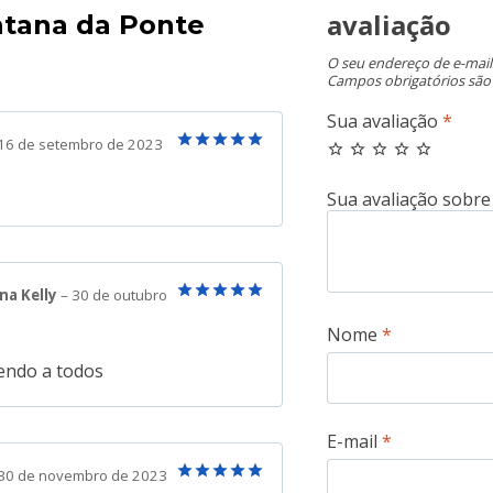
avaliação
ntana da Ponte
O seu endereço de e-mail
Campos obrigatórios sã
Sua avaliação
*
16 de setembro de 2023
Avaliação
5
de 5
na Kelly
–
30 de outubro
Avaliação
5
Nome
*
de 5
ndo a todos
E-mail
*
30 de novembro de 2023