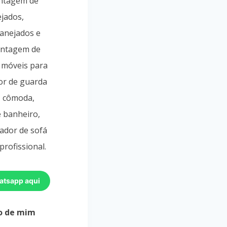
ontagem de
jados,
lanejados e
ontagem de
 móveis para
or de guarda
, cômoda,
e banheiro,
ador de sofá
profissional.
atsapp aqui
o de mim