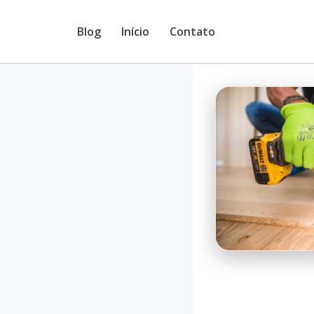
Pular
Blog
Início
Contato
para
o
Conteúdo