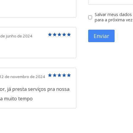
Avaliação
5
de 5
Salvar meus dados
para a próxima vez
 de junho de 2024
Avaliação
5
de 5
12 de novembro de 2024
Avaliação
5
de 5
r, já presta serviços pra nossa
a a muito tempo