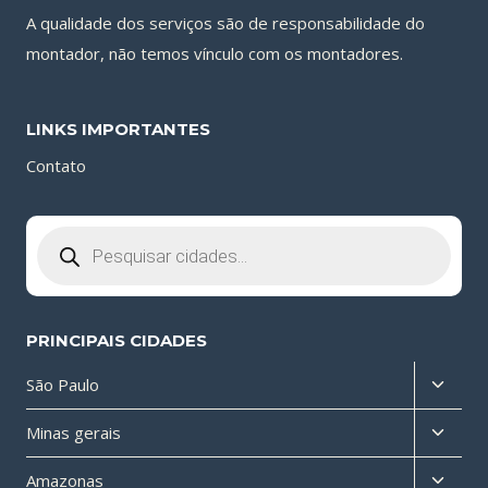
A qualidade dos serviços são de responsabilidade do
montador, não temos vínculo com os montadores.
LINKS IMPORTANTES
Contato
Pesquisar
produtos
PRINCIPAIS CIDADES
Altern
São Paulo
menu
Altern
Minas gerais
filho
menu
Altern
Amazonas
filho