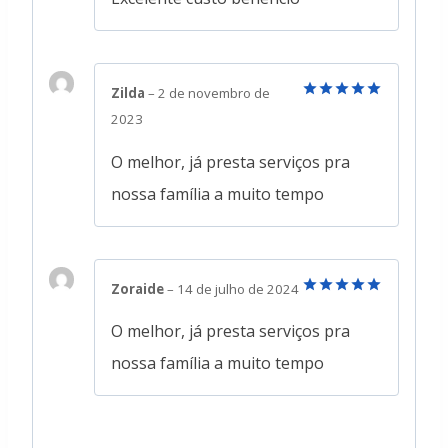
Zilda
–
2 de novembro de
Avaliação
5
2023
de 5
O melhor, já presta serviços pra
nossa família a muito tempo
Zoraide
–
14 de julho de 2024
Avaliação
5
de 5
O melhor, já presta serviços pra
nossa família a muito tempo