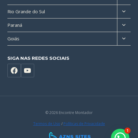
menu
Altern
Rio Grande do Sul
filho
menu
Altern
Paraná
filho
menu
Altern
Goiás
filho
menu
filho
SIGA NAS REDES SOCIAIS
© 2026 Encontre Montador
Termos de Uso
/
Políticas de Privacidade
1