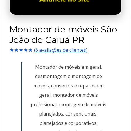
Montador de móveis São
João do Caiuá PR
(
6
avaliações de clientes)
Avaliado
6
como
5.00
Montador de móveis em geral,
de 5, com
baseado em
desmontagem e montagem de
avaliações
de clientes
móveis, consertos e reparos em
geral, montador de móveis
profissional, montagem de móveis
planejados, convencionais,
planejados e corporativos,