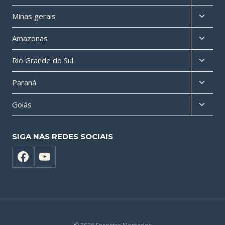
menu
Altern
Minas gerais
filho
menu
Altern
Amazonas
filho
menu
Altern
Rio Grande do Sul
filho
menu
Altern
Paraná
filho
menu
Altern
Goiás
filho
menu
filho
SIGA NAS REDES SOCIAIS