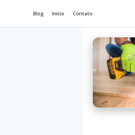
Pular
Blog
Início
Contato
para
o
Conteúdo