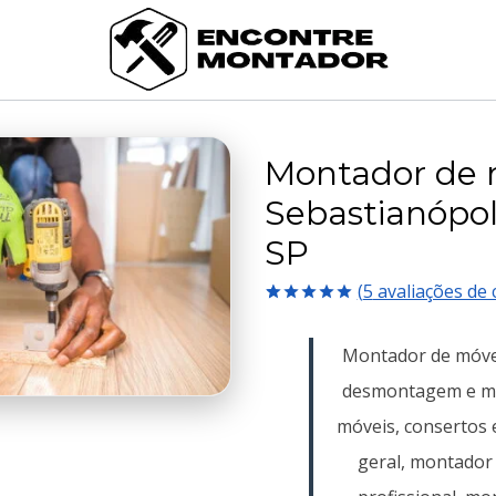
Montador de 
Sebastianópol
SP
(
5
avaliações de c
Avaliado
5
como
5.00
Montador de móve
de 5, com
baseado em
desmontagem e m
avaliações
de clientes
móveis, consertos 
geral, montador