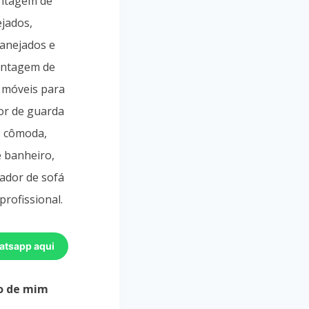
ontagem de
jados,
lanejados e
ontagem de
 móveis para
or de guarda
, cômoda,
e banheiro,
ador de sofá
profissional.
atsapp aqui
o de mim