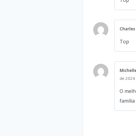
Charles
Top
Michell
de 2024
O melho
famíli