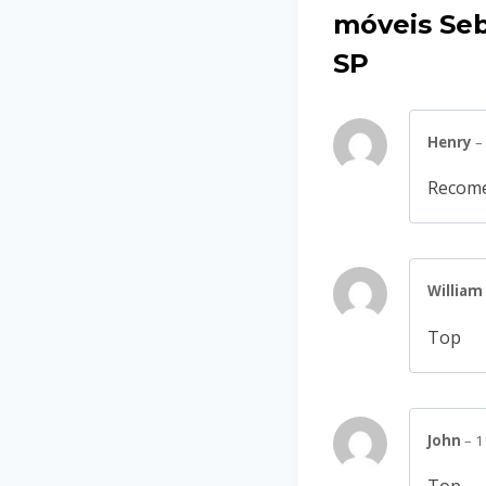
móveis Seb
SP
Henry
–
Recome
William
Top
John
–
1
Top