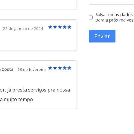
Salvar meus dados
para a próxima vez
–
22 de janeiro de 2024
Avaliação
5
de 5
e Costa
–
18 de fevereiro
Avaliação
5
de 5
r, já presta serviços pra nossa
a a muito tempo