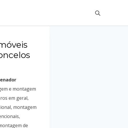
móveis
oncelos
Senador
agem e montagem
ros em geral,
sional, montagem
ncionais,
, montagem de