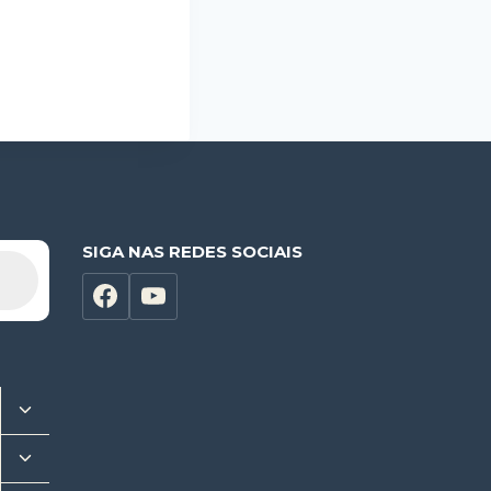
SIGA NAS REDES SOCIAIS
Alternar
menu
Alternar
filho
menu