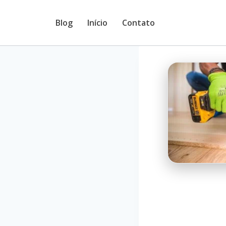
Pular
Blog
Início
Contato
para
o
Conteúdo