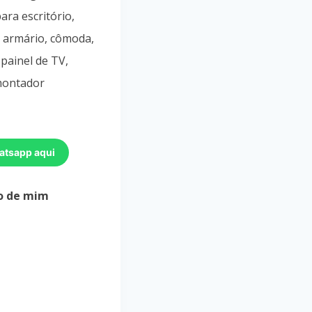
ara escritório,
 armário, cômoda,
 painel de TV,
 montador
atsapp aqui
o de mim