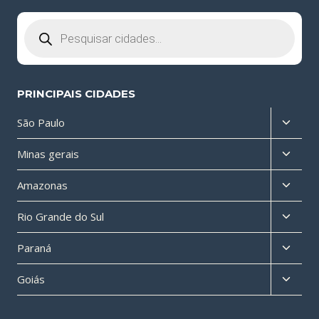
Pesquisar
produtos
PRINCIPAIS CIDADES
Altern
São Paulo
menu
Altern
Minas gerais
filho
menu
Altern
Amazonas
filho
menu
Altern
Rio Grande do Sul
filho
menu
Altern
Paraná
filho
menu
Altern
Goiás
filho
menu
filho