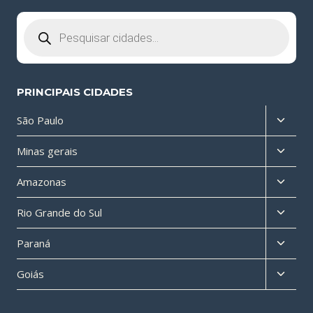
Pesquisar
produtos
PRINCIPAIS CIDADES
Altern
São Paulo
menu
Altern
Minas gerais
filho
menu
Altern
Amazonas
filho
menu
Altern
Rio Grande do Sul
filho
menu
Altern
Paraná
filho
menu
Altern
Goiás
filho
menu
filho