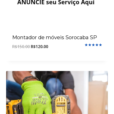
Montador de móveis Sorocaba SP
O
O
R$
150.00
R$
120.00
Avaliação
5.00
preço
preço
de 5
original
atual
era:
é:
R$150.00.
R$120.00.