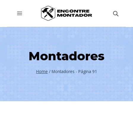
Pular
para
o
Conteúdo
Montadores
Home
/
Montadores
- Página 91