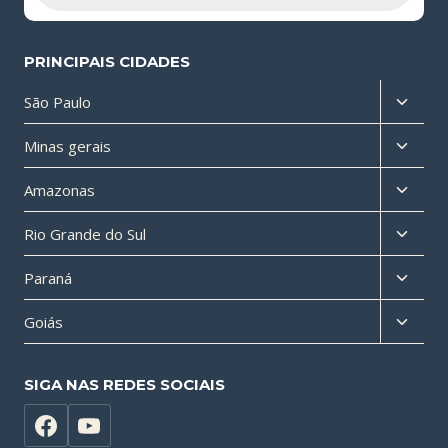
PRINCIPAIS CIDADES
Altern
São Paulo
menu
Altern
Minas gerais
filho
menu
Altern
Amazonas
filho
menu
Altern
Rio Grande do Sul
filho
menu
Altern
Paraná
filho
menu
Altern
Goiás
filho
menu
filho
SIGA NAS REDES SOCIAIS