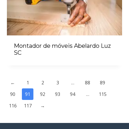
Montador de móveis Abelardo Luz
SC
←
1
2
3
…
88
89
90
91
92
93
94
…
115
116
117
→