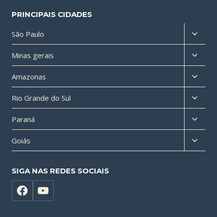
PRINCIPAIS CIDADES
Altern
São Paulo
menu
Altern
Minas gerais
filho
menu
Altern
Amazonas
filho
menu
Altern
Rio Grande do Sul
filho
menu
Altern
Paraná
filho
menu
Altern
Goiás
filho
menu
filho
SIGA NAS REDES SOCIAIS