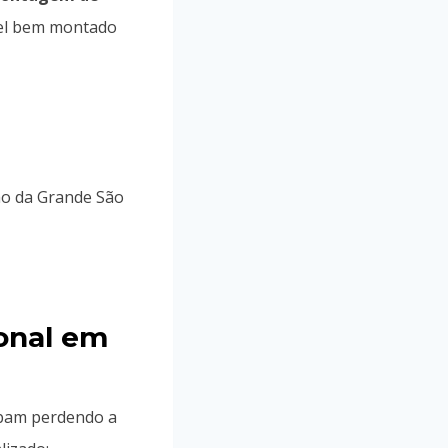
vel bem montado
ão da Grande São
onal em
abam perdendo a