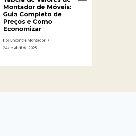
Montador de Móveis:
Profis
Guia Completo de
Monta
Preços e Como
na cid
Economizar
(PE): O
Por
Encontre Montador
Por
Encontr
24 de abril de 2025
26 de fever