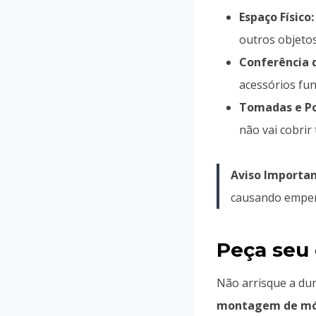
Espaço Físico:
outros objetos
Conferência 
acessórios fu
Tomadas e Po
não vai cobrir
Aviso Importan
causando empena
Peça seu
Não arrisque a dur
montagem de mó