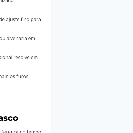
lizado:
de ajuste fino para
 ou alvenaria em
sional resolve em
nam os furos
asco
 diferença no tempo