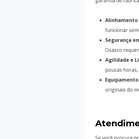
garantia de fábrica
Alinhamento 
funcionar sem 
Segurança em
Osasco requer 
Agilidade e 
poucas horas,
Equipamento 
originais do m
Atendime
Se você procura p