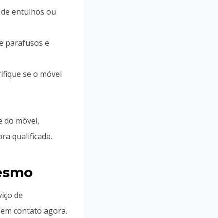
e de entulhos ou
de parafusos e
ifique se o móvel
 do móvel,
a qualificada.
esmo
viço de
e em contato agora.