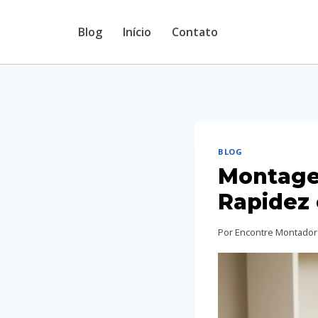
Pular
Blog
Início
Contato
para
o
Conteúdo
BLOG
Montage
Rapidez 
Por
Encontre Montador