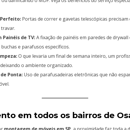
 ou danificando o MDF. Veja os benefícios do serviço especia
Perfeito:
Portas de correr e gavetas telescópicas precisam 
travar.
 Painéis de TV:
A fixação de painéis em paredes de drywall
buchas e parafusos específicos.
Limpeza:
O que levaria um final de semana inteiro, um profis
 deixando o ambiente organizado.
de Ponta:
Uso de parafusadeiras eletrônicas que não espa
óvel.
nto em todos os bairros de Os
or
montagem de móveis em SP
, a proximidade faz toda a