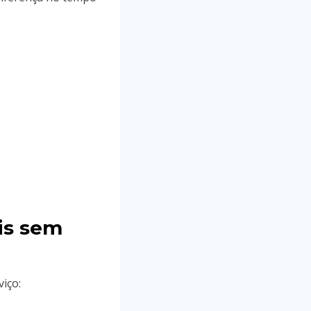
is sem
iço: