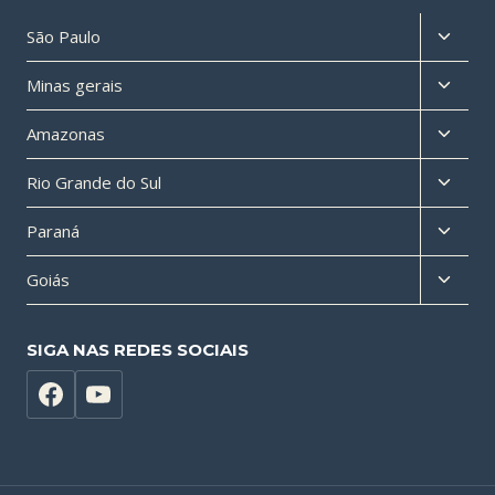
Altern
São Paulo
menu
Altern
Minas gerais
filho
menu
Altern
Amazonas
filho
menu
Altern
Rio Grande do Sul
filho
menu
Altern
Paraná
filho
menu
Altern
Goiás
filho
menu
filho
SIGA NAS REDES SOCIAIS